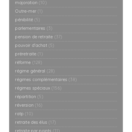
majoration
(10)
Outre-mer
(1)
pénibilité
(5)
parlementaires
(3)
pension de retraite
(37)
pouvoir d'achat
(5)
préretraite
(1)
réforme
(128)
régime général
(28)
régimes complémentaires
(38)
régimes spéciaux
(156)
répartition
(5)
réversion
(16)
ratp
(10)
retraite des élus
(17)
retraite par points
(11)