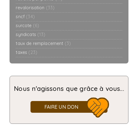
revalorisation
(33)
sncf
(34)
surcote
(6)
syndicats
(13)
taux de remplacement
(3)
taxes
(23)
Nous n'agissons que grâce à vous...
FAIRE UN DON