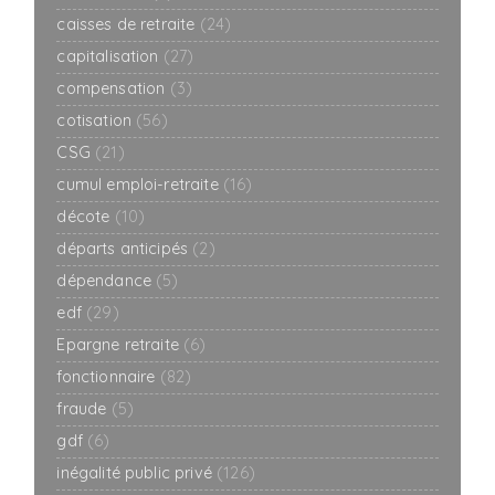
caisses de retraite
(24)
capitalisation
(27)
compensation
(3)
cotisation
(56)
CSG
(21)
cumul emploi-retraite
(16)
décote
(10)
départs anticipés
(2)
dépendance
(5)
edf
(29)
Epargne retraite
(6)
fonctionnaire
(82)
fraude
(5)
gdf
(6)
inégalité public privé
(126)