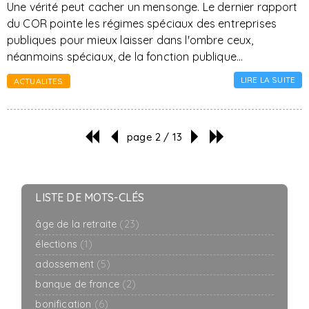
Une vérité peut cacher un mensonge. Le dernier rapport
du COR pointe les régimes spéciaux des entreprises
publiques pour mieux laisser dans l'ombre ceux,
néanmoins spéciaux, de la fonction publique...
LIRE LA SUITE
ACTUALITES
page 2 / 13
LISTE DE MOTS-CLÉS
âge de la retraite
(23)
élections
(1)
adossement
(5)
banque de france
(2)
bonification
(6)