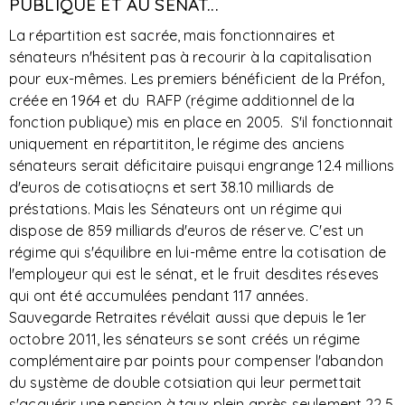
PUBLIQUE ET AU SÉNAT...
La répartition est sacrée, mais fonctionnaires et
sénateurs n'hésitent pas à recourir à la capitalisation
pour eux-mêmes. Les premiers bénéficient de la Préfon,
créée en 1964 et du RAFP (régime additionnel de la
fonction publique) mis en place en 2005. S'il fonctionnait
uniquement en répartititon, le régime des anciens
sénateurs serait déficitaire puisqui engrange 12.4 millions
d'euros de cotisatioçns et sert 38.10 milliards de
préstations. Mais les Sénateurs ont un régime qui
dispose de 859 milliards d'euros de réserve. C'est un
régime qui s'équilibre en lui-même entre la cotisation de
l'employeur qui est le sénat, et le fruit desdites réseves
qui ont été accumulées pendant 117 années.
Sauvegarde Retraites révélait aussi que depuis le 1er
octobre 2011, les sénateurs se sont créés un régime
complémentaire par points pour compenser l'abandon
du système de double cotsiation qui leur permettait
s'acquérir une pension à taux plein après seulement 22.5