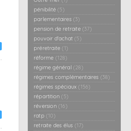
pénibilité
(5)
parlementaires
(3)
pension de retraite
(37)
pouvoir d'achat
(5)
préretraite
(1)
réforme
(128)
régime général
(28)
régimes complémentaires
(38)
régimes spéciaux
(156)
répartition
(5)
réversion
(16)
ratp
(10)
retraite des élus
(17)