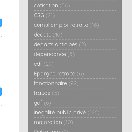
cotisation
(56)
CSG
(21)
cumul emploi-retraite
(16)
décote
(10)
départs anticipés
(2)
dépendance
(5)
edf
(29)
Epargne retraite
(6)
fonctionnaire
(82)
fraude
(5)
gdf
(6)
inégalité public privé
(126)
majoration
(10)
Outre-mer
(1)