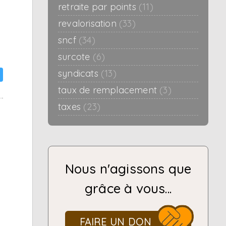
retraite par points
(11)
revalorisation
(33)
sncf
(34)
surcote
(6)
syndicats
(13)
taux de remplacement
(3)
taxes
(23)
Nous n'agissons que
grâce à vous...
FAIRE UN DON