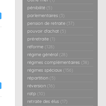
pénibilité
(5)
parlementaires
(3)
pension de retraite
(37)
pouvoir d'achat
(5)
préretraite
(1)
réforme
(128)
régime général
(28)
régimes complémentaires
(38)
régimes spéciaux
(156)
répartition
(5)
réversion
(16)
ratp
(10)
retraite des élus
(17)