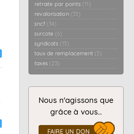
retraite par points
(11)
revalorisation
(33)
sncf
(34)
surcote
(6)
syndicats
(13)
taux de remplacement
(3)
taxes
(23)
Nous n'agissons que
e
grâce à vous...
FAIRE UN DON