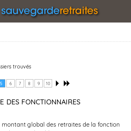
siers trouvés
5
6
7
8
9
10
TE DES FONCTIONNAIRES
 montant global des retraites de la fonction