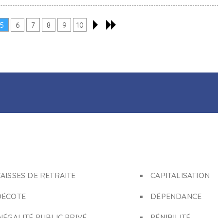
5
6
7
8
9
10
AISSES DE RETRAITE
CAPITALISATION
DÉCOTE
DÉPENDANCE
NÉGALITÉ PUBLIC PRIVÉ
PÉNIBILITÉ