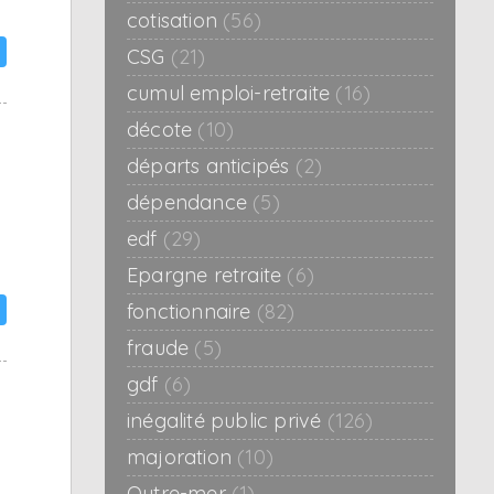
cotisation
(56)
CSG
(21)
cumul emploi-retraite
(16)
décote
(10)
départs anticipés
(2)
dépendance
(5)
edf
(29)
Epargne retraite
(6)
fonctionnaire
(82)
fraude
(5)
gdf
(6)
inégalité public privé
(126)
majoration
(10)
Outre-mer
(1)