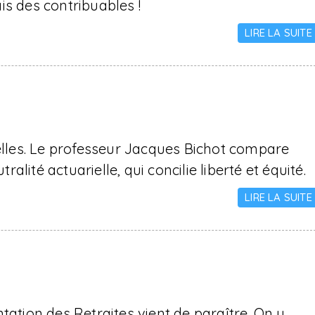
is des contribuables !
LIRE LA SUITE
uelles. Le professeur Jacques Bichot compare
ralité actuarielle, qui concilie liberté et équité.
LIRE LA SUITE
tation des Retraites vient de paraître. On y