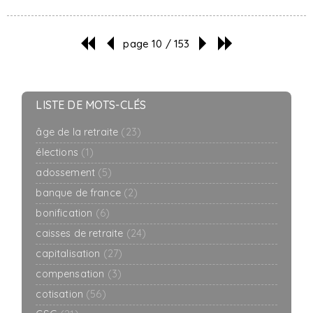
page 10 / 153
LISTE DE MOTS-CLÉS
âge de la retraite
(23)
élections
(1)
adossement
(5)
banque de france
(2)
bonification
(6)
caisses de retraite
(24)
capitalisation
(27)
compensation
(3)
cotisation
(56)