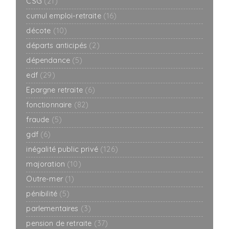
CSG
(21)
cumul emploi-retraite
(16)
décote
(10)
départs anticipés
(2)
dépendance
(5)
edf
(29)
Epargne retraite
(6)
fonctionnaire
(82)
fraude
(5)
gdf
(6)
inégalité public privé
(126)
majoration
(10)
Outre-mer
(1)
pénibilité
(5)
parlementaires
(3)
pension de retraite
(37)