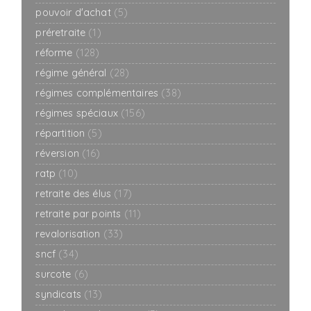
pouvoir d'achat
(5)
préretraite
(1)
réforme
(128)
régime général
(28)
régimes complémentaires
(38)
régimes spéciaux
(156)
répartition
(5)
réversion
(16)
ratp
(10)
retraite des élus
(17)
retraite par points
(11)
revalorisation
(33)
sncf
(34)
surcote
(6)
syndicats
(13)