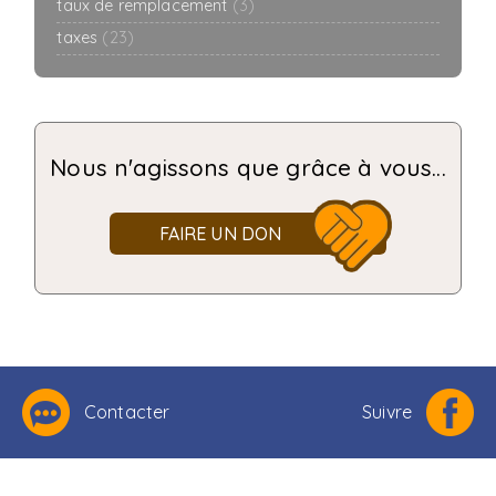
taux de remplacement
(3)
taxes
(23)
Nous n'agissons que grâce à vous...
FAIRE UN DON
Contacter
Suivre