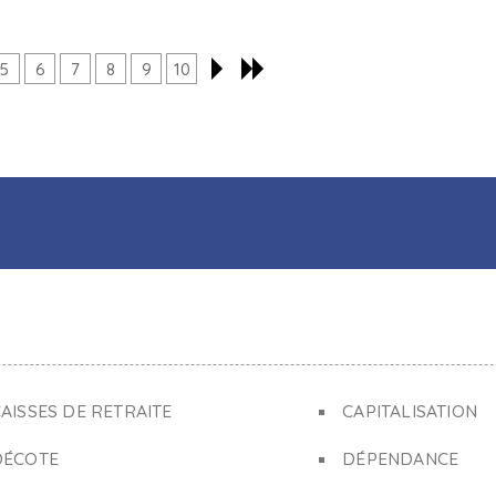
5
6
7
8
9
10
AISSES DE RETRAITE
CAPITALISATION
DÉCOTE
DÉPENDANCE