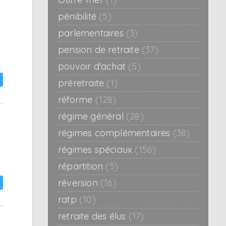
pénibilité
(5)
parlementaires
(3)
pension de retraite
(37)
pouvoir d'achat
(5)
préretraite
(1)
réforme
(128)
régime général
(28)
régimes complémentaires
(38)
régimes spéciaux
(156)
répartition
(5)
réversion
(16)
ratp
(10)
retraite des élus
(17)