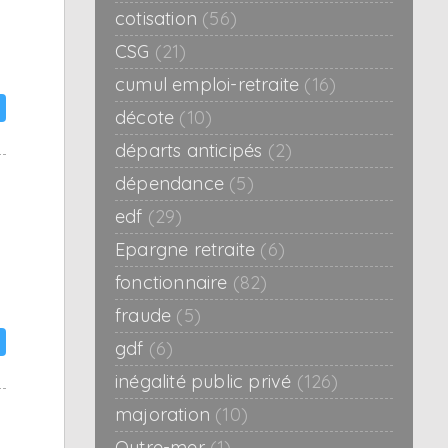
cotisation
(56)
CSG
(21)
cumul emploi-retraite
(16)
décote
(10)
départs anticipés
(2)
dépendance
(5)
edf
(29)
Epargne retraite
(6)
fonctionnaire
(82)
fraude
(5)
gdf
(6)
inégalité public privé
(126)
majoration
(10)
Outre-mer
(1)