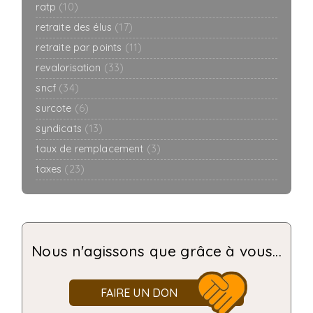
ratp
(10)
retraite des élus
(17)
retraite par points
(11)
revalorisation
(33)
sncf
(34)
surcote
(6)
syndicats
(13)
taux de remplacement
(3)
taxes
(23)
Nous n'agissons que grâce à vous...
FAIRE UN DON