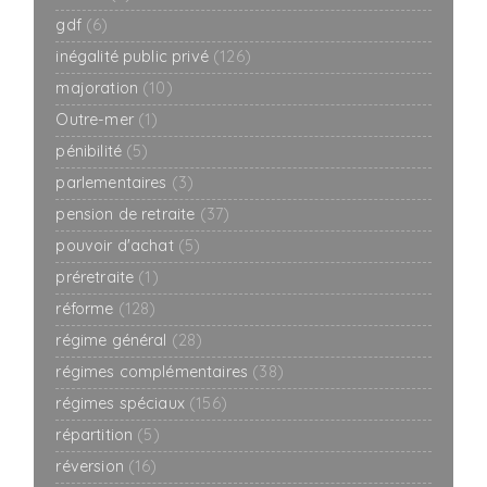
gdf
(6)
inégalité public privé
(126)
majoration
(10)
Outre-mer
(1)
pénibilité
(5)
parlementaires
(3)
pension de retraite
(37)
pouvoir d'achat
(5)
préretraite
(1)
réforme
(128)
régime général
(28)
régimes complémentaires
(38)
régimes spéciaux
(156)
répartition
(5)
réversion
(16)