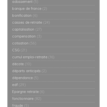
adossement
(5)
banque de france
(2)
bonification
(6)
caisses de retraite
(24)
capitalisation
(27)
compensation
(3)
cotisation
(56)
CSG
(21)
cumul emploi-retraite
(16)
décote
(10)
départs anticipés
(2)
dépendance
(5)
edf
(29)
Epargne retraite
(6)
fonctionnaire
(82)
fraude
(5)