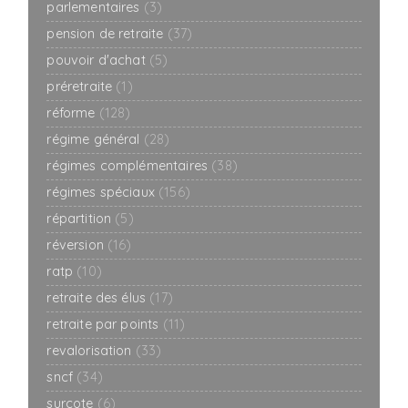
parlementaires
(3)
pension de retraite
(37)
pouvoir d'achat
(5)
préretraite
(1)
réforme
(128)
régime général
(28)
régimes complémentaires
(38)
régimes spéciaux
(156)
répartition
(5)
réversion
(16)
ratp
(10)
retraite des élus
(17)
retraite par points
(11)
revalorisation
(33)
sncf
(34)
surcote
(6)