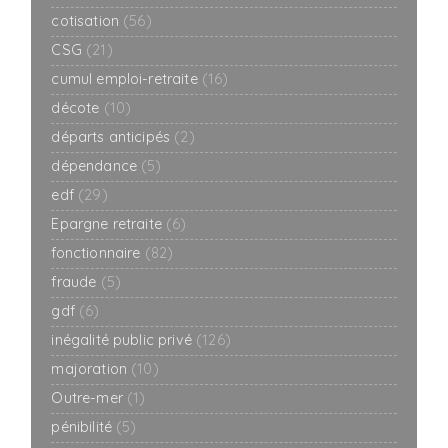
cotisation
(56)
CSG
(21)
cumul emploi-retraite
(16)
décote
(10)
départs anticipés
(2)
dépendance
(5)
edf
(29)
Epargne retraite
(6)
fonctionnaire
(82)
fraude
(5)
gdf
(6)
inégalité public privé
(126)
majoration
(10)
Outre-mer
(1)
pénibilité
(5)