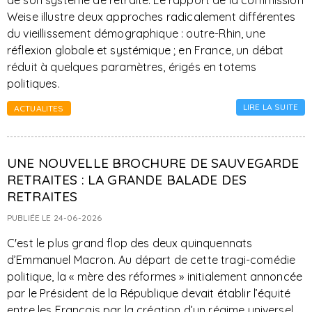
de son système de retraite. Le rapport de la commission
Weise illustre deux approches radicalement différentes
du vieillissement démographique : outre-Rhin, une
réflexion globale et systémique ; en France, un débat
réduit à quelques paramètres, érigés en totems
politiques.
LIRE LA SUITE
ACTUALITES
UNE NOUVELLE BROCHURE DE SAUVEGARDE
RETRAITES : LA GRANDE BALADE DES
RETRAITES
PUBLIÉE LE 24-06-2026
C'est le plus grand flop des deux quinquennats
d’Emmanuel Macron. Au départ de cette tragi-comédie
politique, la « mère des réformes » initialement annoncée
par le Président de la République devait établir l’équité
entre les Français par la création d’un régime universel