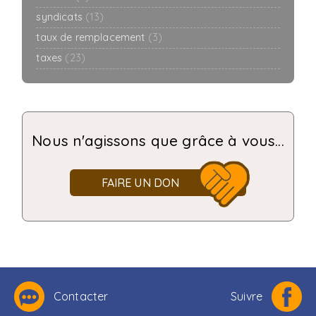
syndicats
(13)
taux de remplacement
(3)
taxes
(23)
Nous n'agissons que grâce à vous...
FAIRE UN DON
Contacter
Suivre