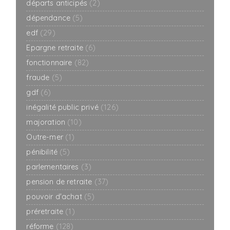
départs anticipés
(2)
dépendance
(5)
edf
(29)
Epargne retraite
(6)
fonctionnaire
(82)
fraude
(5)
gdf
(6)
inégalité public privé
(126)
majoration
(10)
Outre-mer
(1)
pénibilité
(5)
parlementaires
(3)
pension de retraite
(37)
pouvoir d'achat
(5)
préretraite
(1)
réforme
(128)