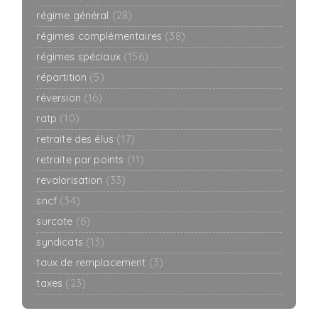
régime général
(28)
régimes complémentaires
(38)
régimes spéciaux
(156)
répartition
(5)
réversion
(16)
ratp
(10)
retraite des élus
(17)
retraite par points
(11)
revalorisation
(33)
sncf
(34)
surcote
(6)
syndicats
(13)
taux de remplacement
(3)
taxes
(23)