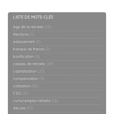
LISTE DE MOTS-CLÉS
âge de la retraite
(23)
élections
(1)
adossement
(5)
banque de france
(2)
bonification
(6)
caisses de retraite
(24)
capitalisation
(27)
compensation
(3)
cotisation
(56)
CSG
(21)
cumul emploi-retraite
(16)
décote
(10)