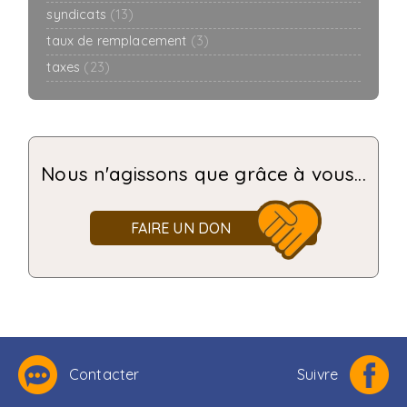
syndicats
(13)
taux de remplacement
(3)
taxes
(23)
Nous n'agissons que grâce à vous...
FAIRE UN DON
Contacter
Suivre