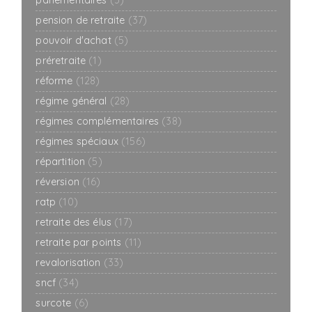
parlementaires
(3)
pension de retraite
(37)
pouvoir d'achat
(5)
préretraite
(1)
réforme
(128)
régime général
(28)
régimes complémentaires
(38)
régimes spéciaux
(156)
répartition
(5)
réversion
(16)
ratp
(10)
retraite des élus
(17)
retraite par points
(11)
revalorisation
(33)
sncf
(34)
surcote
(6)