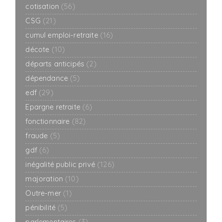
cotisation
(56)
CSG
(21)
cumul emploi-retraite
(16)
décote
(10)
départs anticipés
(2)
dépendance
(5)
edf
(29)
Epargne retraite
(6)
fonctionnaire
(82)
fraude
(5)
gdf
(6)
inégalité public privé
(126)
majoration
(10)
Outre-mer
(1)
pénibilité
(5)