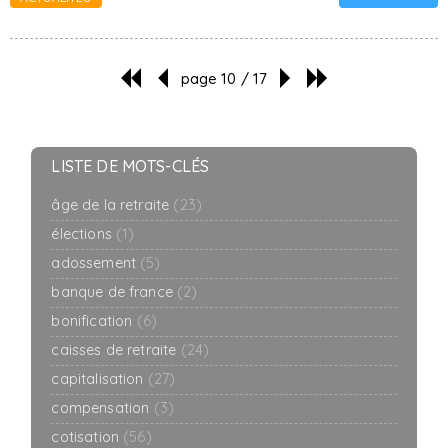
page 10 / 17
LISTE DE MOTS-CLÉS
âge de la retraite
(23)
élections
(1)
adossement
(5)
banque de france
(2)
bonification
(6)
caisses de retraite
(24)
capitalisation
(27)
compensation
(3)
cotisation
(56)