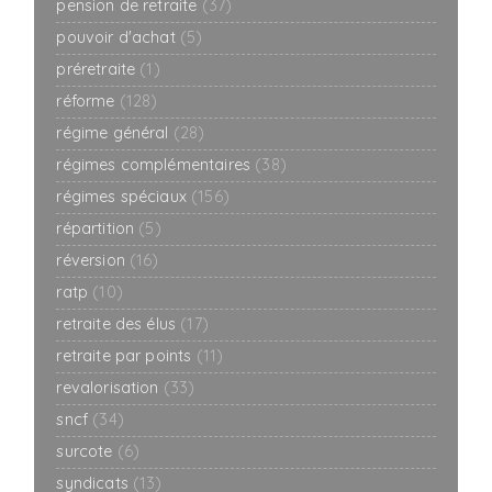
pension de retraite
(37)
pouvoir d'achat
(5)
préretraite
(1)
réforme
(128)
régime général
(28)
régimes complémentaires
(38)
régimes spéciaux
(156)
répartition
(5)
réversion
(16)
ratp
(10)
retraite des élus
(17)
retraite par points
(11)
revalorisation
(33)
sncf
(34)
surcote
(6)
syndicats
(13)