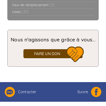
taux de remplacement
(3)
taxes
(23)
Nous n'agissons que grâce à vous...
FAIRE UN DON
Contacter
Suivre