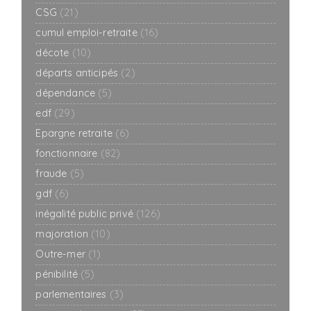
CSG
(21)
cumul emploi-retraite
(16)
décote
(10)
départs anticipés
(2)
dépendance
(5)
edf
(29)
Epargne retraite
(6)
fonctionnaire
(82)
fraude
(5)
gdf
(6)
inégalité public privé
(126)
majoration
(10)
Outre-mer
(1)
pénibilité
(5)
parlementaires
(3)