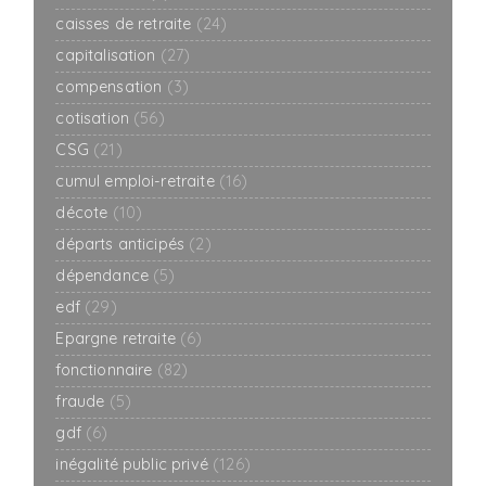
caisses de retraite
(24)
capitalisation
(27)
compensation
(3)
cotisation
(56)
CSG
(21)
cumul emploi-retraite
(16)
décote
(10)
départs anticipés
(2)
dépendance
(5)
edf
(29)
Epargne retraite
(6)
fonctionnaire
(82)
fraude
(5)
gdf
(6)
inégalité public privé
(126)