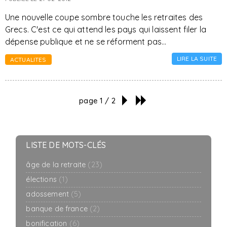
Une nouvelle coupe sombre touche les retraites des
Grecs. C'est ce qui attend les pays qui laissent filer la
dépense publique et ne se réforment pas…
LIRE LA SUITE
ACTUALITES
page 1 / 2
LISTE DE MOTS-CLÉS
âge de la retraite
(23)
élections
(1)
adossement
(5)
banque de france
(2)
bonification
(6)