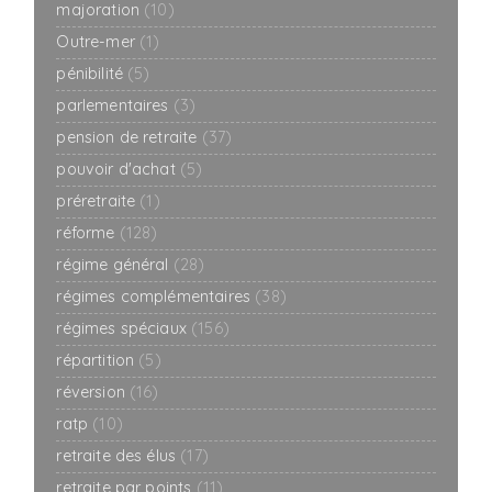
majoration
(10)
Outre-mer
(1)
pénibilité
(5)
parlementaires
(3)
pension de retraite
(37)
pouvoir d'achat
(5)
préretraite
(1)
réforme
(128)
régime général
(28)
régimes complémentaires
(38)
régimes spéciaux
(156)
répartition
(5)
réversion
(16)
ratp
(10)
retraite des élus
(17)
retraite par points
(11)