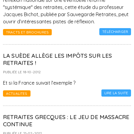
réflexion nationale sur une éventuelle réforme
"systémique" des retraites, cette étude du professeur
Jacques Bichot, publiée par Sauvegarde Retraites, peut
ouvrir d’intéressantes pistes de réflexion.
TÉLÉCHARGER
TRACTS ET BROCHURES
LA SUÈDE ALLÈGE LES IMPÔTS SUR LES
RETRAITES !
PUBLIÉE LE 18-10-2012
Et si la France suivait l’exemple ?
LIRE LA SUITE
ACTUALITES
RETRAITES GRECQUES : LE JEU DE MASSACRE
CONTINUE
PUBLIÉE LE 21-02-2012