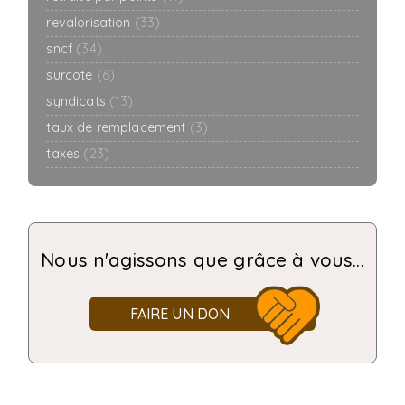
revalorisation
(33)
sncf
(34)
surcote
(6)
syndicats
(13)
taux de remplacement
(3)
taxes
(23)
Nous n'agissons que grâce à vous...
FAIRE UN DON