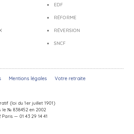
EDF
RÉFORME
X
RÉVERSION
SNCF
s
Mentions légales
Votre retraite
f (loi du 1er juillet 1901)
s le № 838452 en 2002
Paris — 01 43 29 14 41