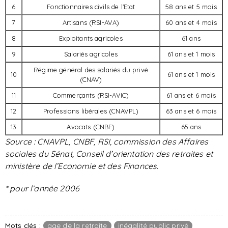
6
Fonctionnaires civils de l’Etat
58 ans et 5 mois
7
Artisans (RSI-AVA)
60 ans et 4 mois
8
Exploitants agricoles
61 ans
9
Salariés agricoles
61 ans et 1 mois
Régime général des salariés du privé
10
61 ans et 1 mois
(CNAV)
11
Commerçants (RSI-AVIC)
61 ans et 6 mois
12
Professions libérales (CNAVPL)
63 ans et 6 mois
13
Avocats (CNBF)
65 ans
Source :
CNAVPL, CNBF, RSI, commission des Affaires
sociales du Sénat, Conseil d’orientation des retraites et
ministère de l’Economie et des Finances.
* pour l’année 2006
Mots clés :
age de la retraite
inégalité public privé