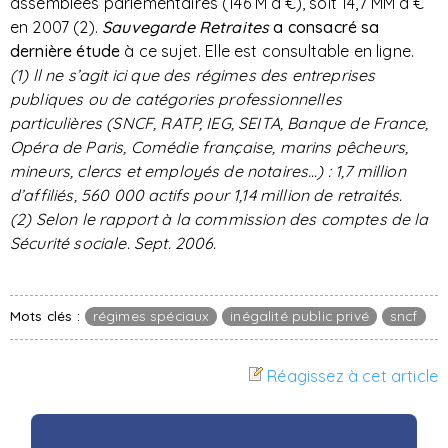
assemblées parlementaires (146 M d’€), soit 14,7 MM d’€
en 2007 (2).
Sauvegarde Retraites
a consacré sa
dernière étude
à ce sujet. Elle est consultable en ligne.
(1) ll ne s’agit ici que des régimes des entreprises
publiques ou de catégories professionnelles
particulières (SNCF, RATP, IEG, SEITA, Banque de France,
Opéra de Paris, Comédie française, marins pêcheurs,
mineurs, clercs et employés de notaires…) : 1,7 million
d’affiliés, 560 000 actifs pour 1,14 million de retraités.
(2) Selon le rapport à la commission des comptes de la
Sécurité sociale. Sept. 2006.
Mots clés :
régimes spéciaux
inégalité public privé
sncf
Réagissez à cet article