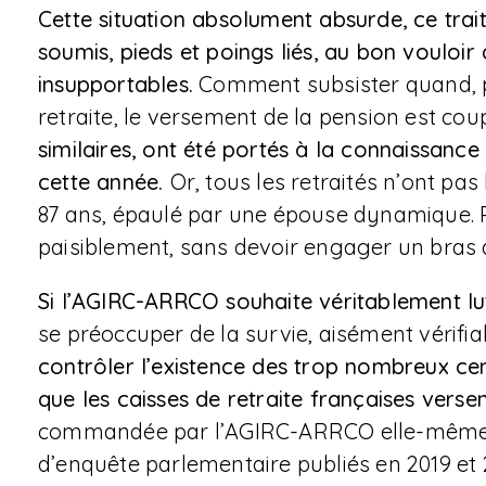
Cette situation absolument absurde, ce trai
soumis, pieds et poings liés, au bon vouloir 
insupportables.
Comment subsister quand, pa
retraite, le versement de la pension est c
similaires, ont été portés à la connaissanc
cette année.
Or, tous les retraités n’ont pa
87 ans, épaulé par une épouse dynamique. P
paisiblement, sans devoir engager un bras d
Si l’AGIRC-ARRCO souhaite véritablement lut
se préoccuper de la survie, aisément vérifia
contrôler l’existence des trop nombreux cen
que les caisses de retraite françaises versen
commandée par l’AGIRC-ARRCO elle-même e
d’enquête parlementaire publiés en 2019 et