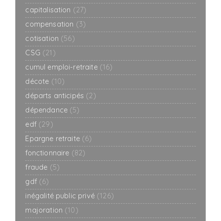
capitalisation
(27)
compensation
(3)
cotisation
(56)
CSG
(21)
cumul emploi-retraite
(16)
décote
(10)
départs anticipés
(2)
dépendance
(5)
edf
(29)
Epargne retraite
(6)
fonctionnaire
(82)
fraude
(5)
gdf
(6)
inégalité public privé
(126)
majoration
(10)