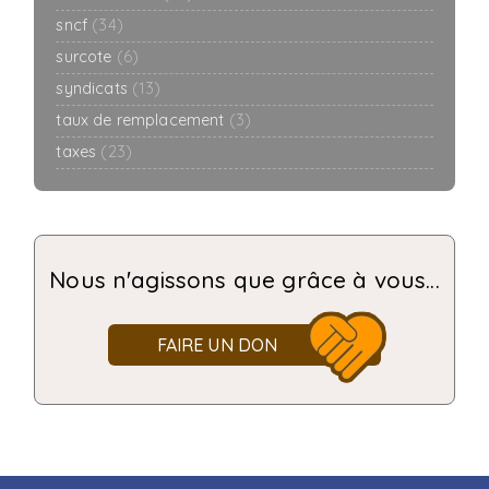
sncf
(34)
surcote
(6)
syndicats
(13)
taux de remplacement
(3)
taxes
(23)
Nous n'agissons que grâce à vous...
FAIRE UN DON