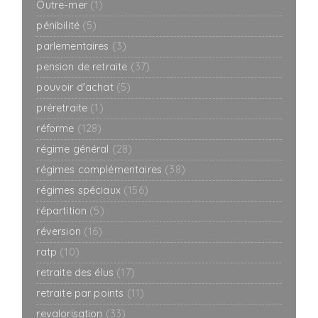
Outre-mer
(1)
pénibilité
(5)
parlementaires
(3)
pension de retraite
(37)
pouvoir d'achat
(5)
préretraite
(1)
réforme
(128)
régime général
(28)
régimes complémentaires
(38)
régimes spéciaux
(156)
répartition
(5)
réversion
(16)
ratp
(10)
retraite des élus
(17)
retraite par points
(11)
revalorisation
(33)