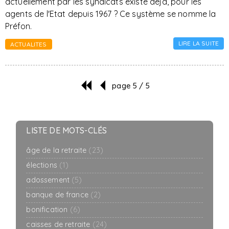
actuellement par les syndicats existe déjà, pour les
agents de l'Etat depuis 1967 ? Ce système se nomme la
Préfon.
LIRE LA SUITE
ACTUALITES
page 5 / 5
LISTE DE MOTS-CLÉS
âge de la retraite
(23)
élections
(1)
adossement
(5)
banque de france
(2)
bonification
(6)
caisses de retraite
(24)