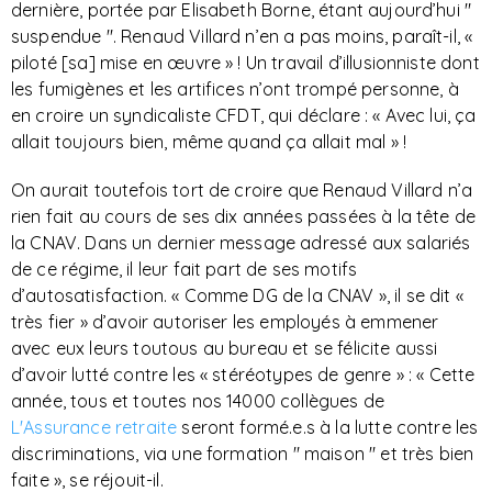
dernière, portée par Elisabeth Borne, étant aujourd’hui "
suspendue ". Renaud Villard n’en a pas moins, paraît-il, «
piloté [sa] mise en œuvre » ! Un travail d’illusionniste dont
les fumigènes et les artifices n’ont trompé personne, à
en croire un syndicaliste CFDT, qui déclare : « Avec lui, ça
allait toujours bien, même quand ça allait mal » !
On aurait toutefois tort de croire que Renaud Villard n’a
rien fait au cours de ses dix années passées à la tête de
la CNAV. Dans un dernier message adressé aux salariés
de ce régime, il leur fait part de ses motifs
d’autosatisfaction. « Comme DG de la CNAV », il se dit «
très fier » d’avoir autoriser les employés à emmener
avec eux leurs toutous au bureau et se félicite aussi
d’avoir lutté contre les « stéréotypes de genre » : « Cette
année, tous et toutes nos 14000 collègues de
L'Assurance retraite
seront formé.e.s à la lutte contre les
discriminations, via une formation " maison " et très bien
faite », se réjouit-il.