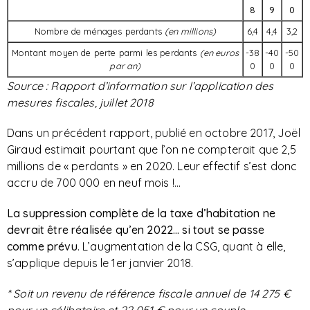
8
9
0
Nombre de ménages perdants
(en millions)
6,4
4,4
3,2
Montant moyen de perte parmi les perdants
(en euros
-38
-40
-50
par an)
0
0
0
Source : Rapport d’information sur l’application des
mesures fiscales, juillet 2018
Dans un précédent rapport, publié en octobre 2017, Joël
Giraud estimait pourtant que l’on ne compterait que 2,5
millions de « perdants » en 2020. Leur effectif s’est donc
accru de 700 000 en neuf mois !...
La suppression complète de la taxe d’habitation ne
devrait être réalisée qu’en 2022… si tout se passe
comme prévu
. L’augmentation de la CSG, quant à elle,
s’applique depuis le 1er janvier 2018.
* Soit un revenu de référence fiscale annuel de 14 275 €