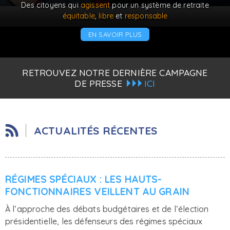
Des citoyens qui
agissent
pour un système de retraite
équitable
,
libre
et
responsable
EN SAVOIR PLUS
RETROUVEZ NOTRE DERNIÈRE CAMPAGNE
DE PRESSE
ICI
ACTUALITÉS RÉCENTES
RÉGIMES SPÉCIAUX : LES HAUTS-
FONCTIONNAIRES VEILLENT AU GRAIN
À l’approche des débats budgétaires et de l’élection
présidentielle, les défenseurs des régimes spéciaux