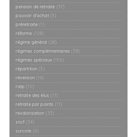
pension de retraite
(37)
pouvoir d'achat
(5)
préretraite
(1)
réforme
(128)
régime général
(28)
régimes complémentaires
(38)
régimes spéciaux
(156)
répartition
(5)
réversion
(16)
ratp
(10)
retraite des élus
(17)
retraite par points
(11)
revalorisation
(33)
sncf
(34)
surcote
(6)