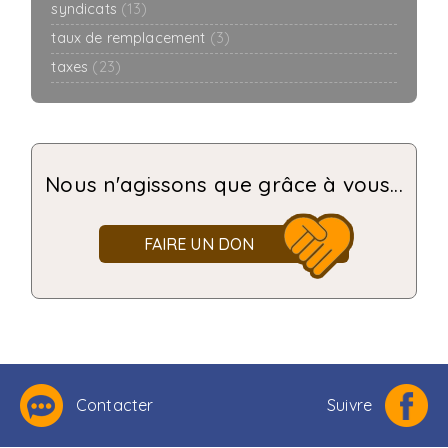
syndicats
(13)
taux de remplacement
(3)
taxes
(23)
Nous n'agissons que grâce à vous...
FAIRE UN DON
Contacter
Suivre