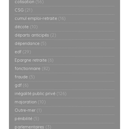
cotisation
(56)
CSG
(21)
cumul emploi-retraite
(16)
décote
(10)
départs anticipés
(2)
dépendance
(5)
edf
(29)
Epargne retraite
(6)
fonctionnaire
(82)
fraude
(5)
gdf
(6)
inégalité public privé
(126)
majoration
(10)
Outre-mer
(1)
pénibilité
(5)
parlementaires
(3)