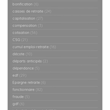
bonification
(6)
caisses de retraite
(24)
capitalisation
(27)
compensation
(3)
cotisation
(56)
CSG
(21)
cumul emploi-retraite
(16)
décote
(10)
départs anticipés
(2)
dépendance
(5)
edf
(29)
Epargne retraite
(6)
fonctionnaire
(82)
fraude
(5)
gdf
(6)