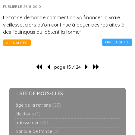
PUBLIÉE LE 26-11-2010
L'Etat se demande comment on va financer la vraie
vieillesse, alors qu’on continue à payer des retraites à
des "quinquas qui pètent la forme".
LIRE LA SUITE
ACTUALITES
page 15 / 24
LISTE DE MOTS-CLÉS
âge de la retraite
(23)
élections
(1)
adossement
(5)
banque de france
(2)