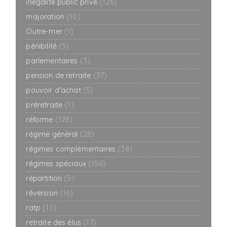
inégalité public privé
(126)
majoration
(10)
Outre-mer
(1)
pénibilité
(5)
parlementaires
(3)
pension de retraite
(37)
pouvoir d'achat
(5)
préretraite
(1)
réforme
(128)
régime général
(28)
régimes complémentaires
(38)
régimes spéciaux
(156)
répartition
(5)
réversion
(16)
ratp
(10)
retraite des élus
(17)