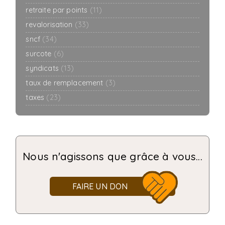
retraite par points
(11)
revalorisation
(33)
sncf
(34)
surcote
(6)
syndicats
(13)
taux de remplacement
(3)
taxes
(23)
Nous n'agissons que grâce à vous...
FAIRE UN DON