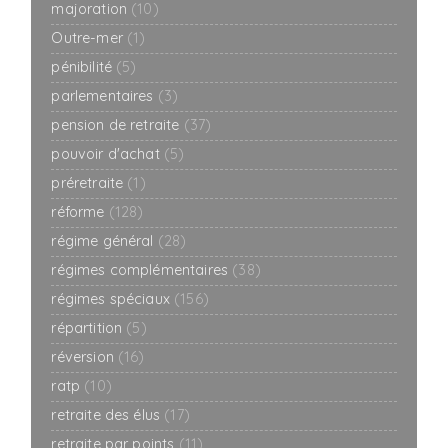
majoration
(10)
Outre-mer
(1)
pénibilité
(5)
parlementaires
(3)
pension de retraite
(37)
pouvoir d'achat
(5)
préretraite
(1)
réforme
(128)
régime général
(28)
régimes complémentaires
(38)
régimes spéciaux
(156)
répartition
(5)
réversion
(16)
ratp
(10)
retraite des élus
(17)
retraite par points
(11)