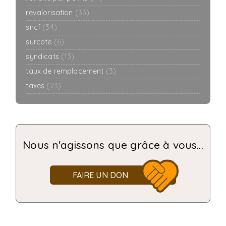
revalorisation
(33)
sncf
(34)
surcote
(6)
syndicats
(13)
taux de remplacement
(3)
taxes
(23)
Nous n'agissons que grâce à vous...
FAIRE UN DON