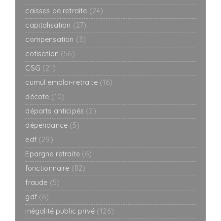
caisses de retraite
(24)
capitalisation
(27)
compensation
(3)
cotisation
(56)
CSG
(21)
cumul emploi-retraite
(16)
décote
(10)
départs anticipés
(2)
dépendance
(5)
edf
(29)
Epargne retraite
(6)
fonctionnaire
(82)
fraude
(5)
gdf
(6)
inégalité public privé
(126)