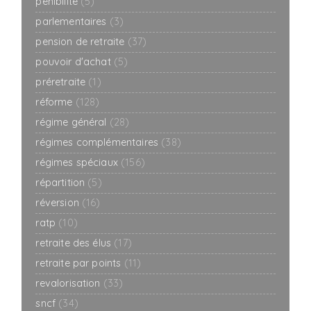
pénibilité
(5)
parlementaires
(3)
pension de retraite
(37)
pouvoir d'achat
(5)
préretraite
(1)
réforme
(128)
régime général
(28)
régimes complémentaires
(38)
régimes spéciaux
(156)
répartition
(5)
réversion
(16)
ratp
(10)
retraite des élus
(17)
retraite par points
(11)
revalorisation
(33)
sncf
(34)