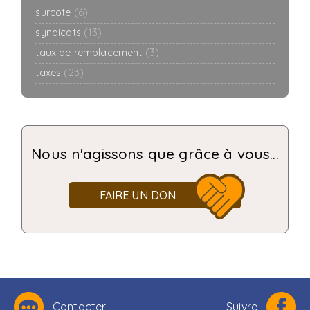
surcote
(6)
syndicats
(13)
taux de remplacement
(3)
taxes
(23)
Nous n'agissons que grâce à vous...
FAIRE UN DON
Contacter
Suivre