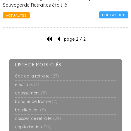
Sauvegarde Retraites était là.
LIRE LA SUITE
ACTUALITES
page 2 / 2
LISTE DE MOTS-CLÉS
âge de la retraite
(23)
élections
(1)
adossement
(5)
banque de france
(2)
bonification
(6)
caisses de retraite
(24)
capitalisation
(27)