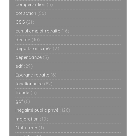
compensation
(3)
cotisation
(56)
CSG
(21)
cumul emploi-retraite
(16)
décote
(10)
départs anticipés
(2)
dépendance
(5)
edf
(29)
Epargne retraite
(6)
fonctionnaire
(82)
fraude
(5)
gdf
(6)
inégalité public privé
(126)
majoration
(10)
Outre-mer
(1)