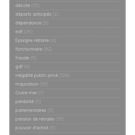
décote
(10)
départs anticipés
(2)
dépendance
(5)
edf
(29)
Epargne retraite
(6)
fonctionnaire
(82)
fraude
(5)
gdf
(6)
inégalité public privé
(126)
majoration
(10)
Outre-mer
(1)
pénibilité
(5)
parlementaires
(3)
pension de retraite
(37)
pouvoir d'achat
(5)