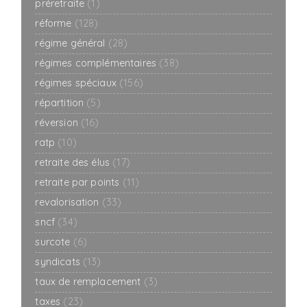
préretraite
(1)
réforme
(128)
régime général
(28)
régimes complémentaires
(38)
régimes spéciaux
(156)
répartition
(5)
réversion
(16)
ratp
(10)
retraite des élus
(17)
retraite par points
(11)
revalorisation
(33)
sncf
(34)
surcote
(6)
syndicats
(13)
taux de remplacement
(3)
taxes
(23)