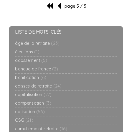
page 5 / 5
LISTE DE MOTS-CLÉS
âge de la retraite
(23)
élections
(1)
adossement
(5)
banque de france
(2)
bonification
(6)
caisses de retraite
(24)
capitalisation
(27)
compensation
(3)
cotisation
(56)
CSG
(21)
cumul emploi-retraite
(16)