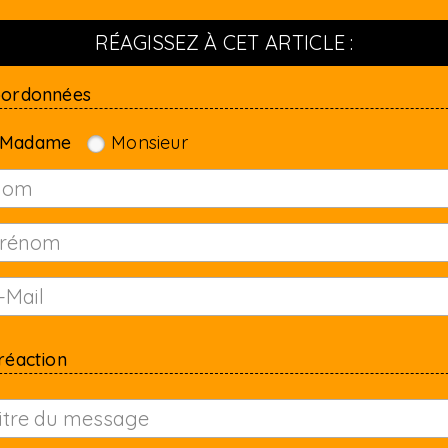
RÉAGISSEZ À CET ARTICLE :
oordonnées
Madame
Monsieur
réaction