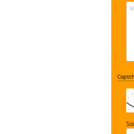
Captc
Sa