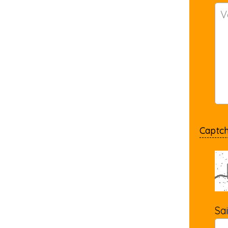
Captc
Sa