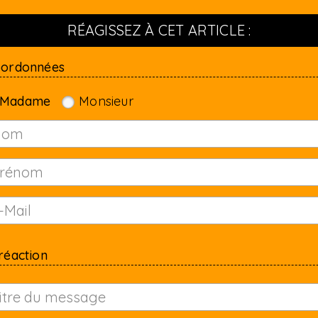
RÉAGISSEZ À CET ARTICLE :
oordonnées
Madame
Monsieur
réaction