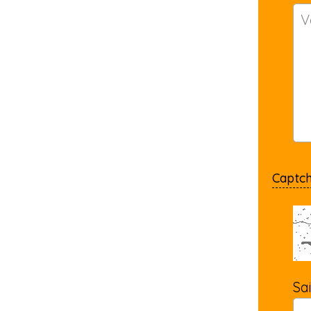
Captc
Sa